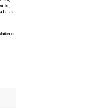
 fait, au
ntaire, au
à l’ancien
slation de