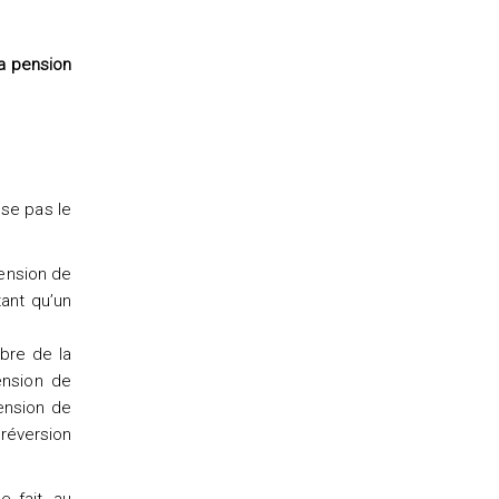
sa pension
sse pas le
pension de
tant qu’un
bre de la
ension de
ension de
 réversion