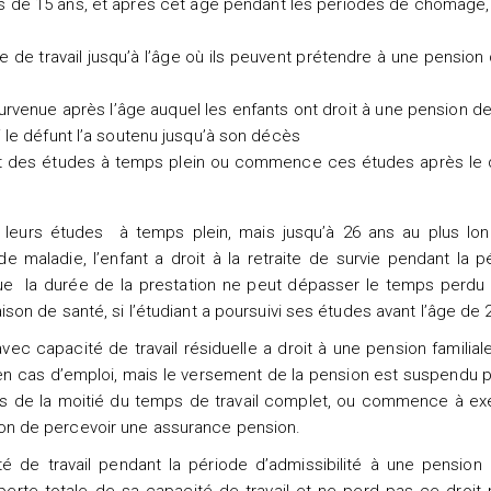
s de 15 ans, et après cet âge pendant les périodes de chômage,
e de travail jusqu’à l’âge où ils peuvent prétendre à une pension 
 survenue après l’âge auquel les enfants ont droit à une pension de
i le défunt l’a soutenu jusqu’à son décès
suit des études à temps plein ou commence ces études après le
de leurs études à temps plein, mais jusqu’à 26 ans au plus lon
 maladie, l’enfant a droit à la retraite de survie pendant la 
 que la durée de la prestation ne peut dépasser le temps perdu 
on de santé, si l’étudiant a poursuivi ses études avant l’âge de 
ec capacité de travail résiduelle a droit à une pension familial
n cas d’emploi, mais le versement de la pension est suspendu p
lus de la moitié du temps de travail complet, ou commence à ex
ation de percevoir une assurance pension.
té de travail pendant la période d’admissibilité à une pension 