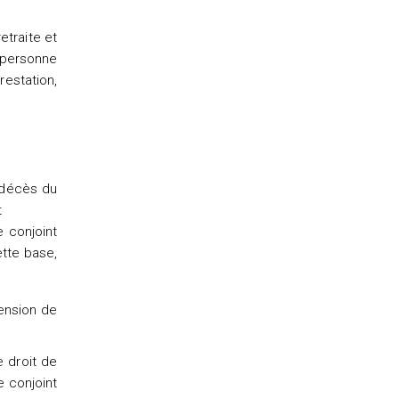
etraite et
a personne
restation,
 décès du
t
e conjoint
ette base,
pension de
e droit de
e conjoint