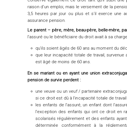
conserve également ce droit tant qu’il subit une
raison d’un emploi, mais le versement de la pensi
3,5 heures par jour ou plus et s’il exerce une ac
assurance pension.
Le parent – père, mère, beau-père, belle-mère, par
l’assuré ou le bénéficiaire du droit avait à sa char
qu’ils soient âgés de 60 ans au moment du décè
que leur incapacité totale de travail, survenue
est âgé de moins de 60 ans.
En se mariant ou en ayant une union extraconjugale
pension de survie perdent :
une veuve ou un veuf / partenaire extraconjuga
si ce droit est dû à l’incapacité totale de travail
les enfants de l’assuré, un enfant dont l’assur
l’exception des enfants qui ont ce droit en ra
scolarisés régulièrement et des enfants ayant
déterminée conformément à la réglementat