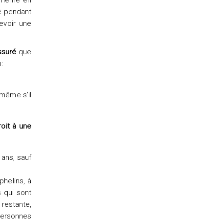
t même en
yé pendant
cevoir une
assuré
que
:
 même s’il
roit à une
 ans, sauf
phelins, à
s qui sont
 restante,
personnes