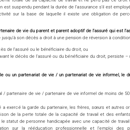
 perte totale de sa capacité de travail et ne perd pas ce droi
on est suspendu pendant la durée de l’assurance s’il est emplo
tivité sur la base de laquelle il existe une obligation de per
tenaire de vie du parent et parent adoptif de l’assuré qui est l’
ge jusqu’à son décès a droit à une pension de réversion à condition
s de l’assuré ou le bénéficiaire du droit, ou
 avant le décès de l’assuré ou du bénéficiaire du droit, persiste –
 ou un partenariat de vie / un partenariat de vie informel, le d
l / partenaire de vie / partenaire de vie informel de moins de 50
é a exercé la garde du partenaire, les frères, sœurs et autres or
ison de la perte totale de la capacité de travail et des enfant
 le statut de personne handicapée avec une capacité de travail
ion sur la rééducation professionnelle et l’emploi des 