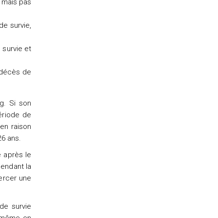
 mais pas
de survie,
 survie et
 décès de
g. Si son
période de
en raison
26 ans.
e après le
endant la
ercer une
de survie