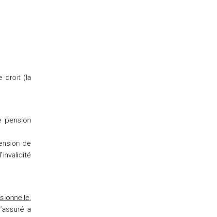
droit (la
e pension
pension de
invalidité
sionnelle
,
’assuré a