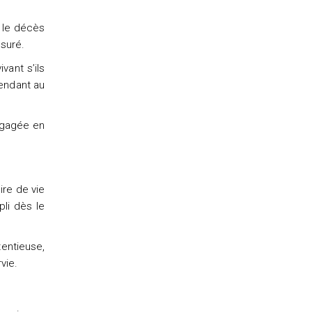
s le décès
ssuré.
vant s’ils
endant au
engagée en
ire de vie
pli dès le
tentieuse,
vie.