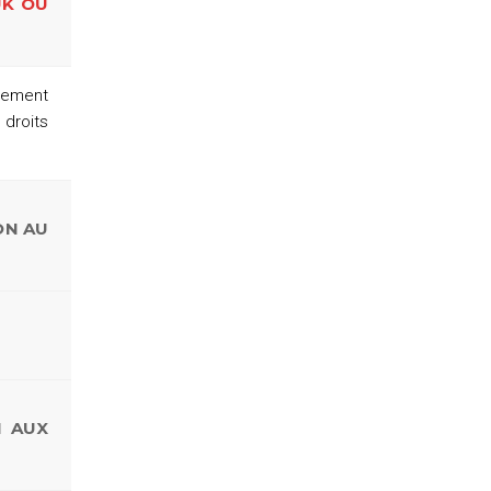
UK OU
quement
 droits
ON AU
N AUX