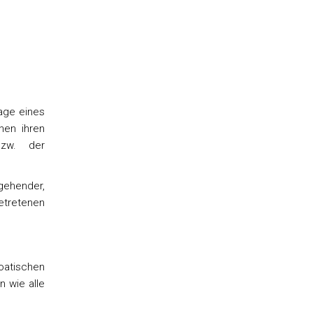
lage eines
hen ihren
bzw. der
rgehender,
etretenen
oatischen
 wie alle