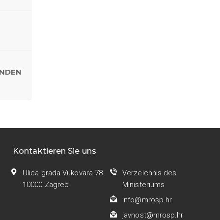
ENDEN
?
Kontaktieren Sie uns
Ulica grada Vukovara 78
Verzeichnis des
10000 Zagreb
Ministeriums
info@mrosp.hr
javnost@mrosp.hr