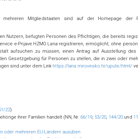
 mehreren Mitgliedstaaten sind auf der Homepage der RV
Nutzern, befugten Personen des Pflichtigen, die bereits regist
ervice e-Prijave HZMO Lana registrieren, ermöglicht, ohne persön
stalt aufsuchen zu müssen, einen Antrag auf Ausstellung des 
 Gesetzgebung für Personen zu stellen, die in zwei oder meh
ngen sind unter dem Link
https://lana.mirovinsko.hr/upute/html/
ve
51/22
)
örige ihrer Familien handelt (NN, Nr.
66/19
,
53/20
,
144/20
und
1
 zwei oder mehreren EU-Ländern ausüben