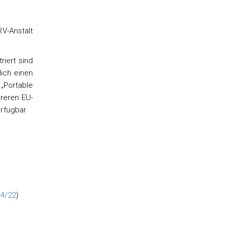
-Anstalt
riert sind
lich einen
„Portable
reren EU-
rfügbar
14/22
)