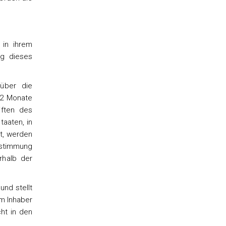
 in ihrem
ng dieses
über die
12 Monate
iften des
taaten, in
t, werden
Zustimmung
rhalb der
nd stellt
im Inhaber
ht in den