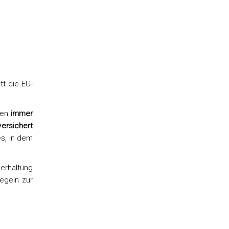
tt die EU-
nen
immer
versichert
s, in dem
erhaltung
egeln zur