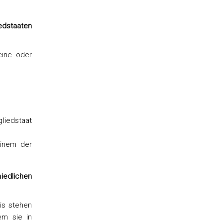
edstaaten
eine oder
gliedstaat
einem der
iedlichen
is stehen
em sie in