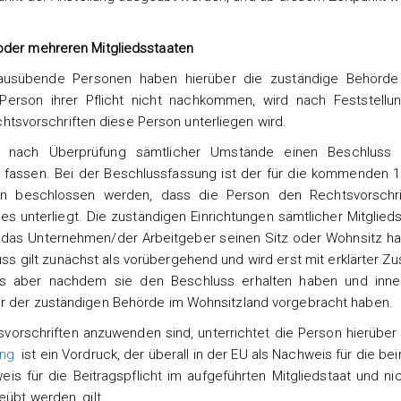
 oder mehreren Mitgliedsstaaten
 ausübende Personen haben hierüber die zuständige Behörde
 Person ihrer Pflicht nicht nachkommen, wird nach Feststellu
svorschriften diese Person unterliegen wird.
d nach Überprüfung sämtlicher Umstände einen Beschluss 
 fassen. Bei der Beschlussfassung ist der für die kommenden 
nn beschlossen werden, dass die Person den Rechtsvorschr
s unterliegt. Die zuständigen Einrichtungen sämtlicher Mitglieds
n das Unternehmen/der Arbeitgeber seinen Sitz oder Wohnsitz ha
uss gilt zunächst als vorübergehend und wird erst mit erklärter 
ens aber nachdem sie den Beschluss erhalten haben und inne
er der zuständigen Behörde im Wohnsitzland vorgebracht haben.
orschriften anzuwenden sind, unterrichtet die Person hierüber u
ung
ist ein Vordruck, der überall in der EU als Nachweis für die be
s für die Beitragspflicht im aufgeführten Mitgliedstaat und nic
eübt werden, gilt