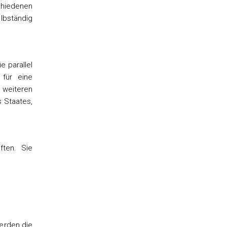
chiedenen
lbständig
 parallel
 für eine
 weiteren
s Staates,
ften. Sie
erden die