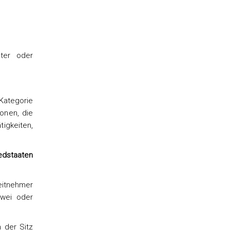
lter oder
Kategorie
onen, die
igkeiten,
edstaaten
eitnehmer
zwei oder
 der Sitz