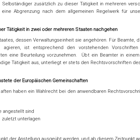
 Selbständiger zusätzlich zu dieser Tätigkeit in mehreren vers
rab eine Abgrenzung nach dem allgemeinen Regelwerk für unse
ner Tätigkeit in zwei oder mehreren Staaten nachgehen
aates, dessen Verwaltungseinheit sie angehören. Für Beamte, die
n agieren, ist entsprechend den vorstehenden Vorschriften
aaten eine Beurteilung vorzunehmen. Übt ein Beamter in einem
dige Tätigkeit aus, unterliegt er stets den Rechtsvorschriften de
nstete der Europäischen Gemeinschaften
aften haben ein Wahlrecht bei den anwendbaren Rechtsvorschri
 angestellt sind
 zuletzt unterlagen
punkt der Anstellung ausgeübt werden, und ab diesem Zeitpunkt w