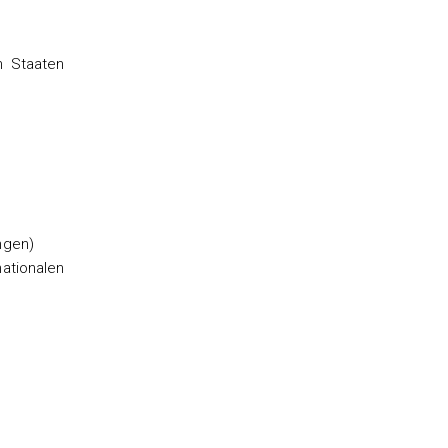
n Staaten
ngen)
tionalen