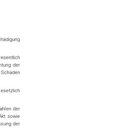
Schädigung
esentlich
htung der
e Schäden
esetzlich
ahlen der
Akt sowie
ssung der