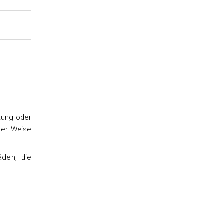
zung oder
her Weise
äden, die