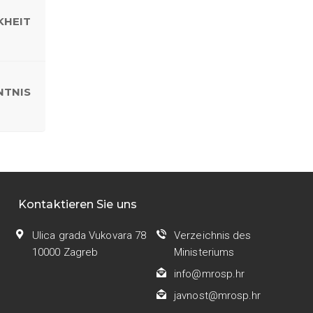
KHEIT
NTNIS
Kontaktieren Sie uns
Ulica grada Vukovara 78
Verzeichnis des
10000 Zagreb
Ministeriums
info@mrosp.hr
javnost@mrosp.hr