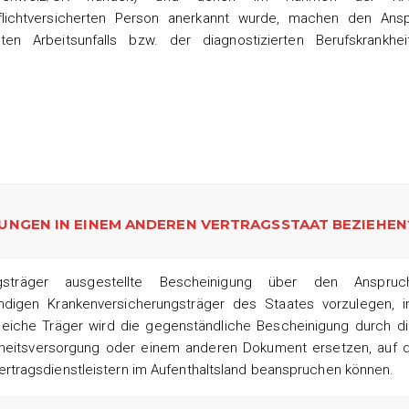
pflichtversicherten Person anerkannt wurde, machen den Ans
en Arbeitsunfalls bzw. der diagnostizierten Berufskrankh
STUNGEN IN EINEM ANDEREN VERTRAGSSTAAT BEZIEHEN
gsträger ausgestellte Bescheinigung über den Anspru
ndigen Krankenversicherungsträger des Staates vorzulegen, 
leiche Träger wird die gegenständliche Bescheinigung durch d
heitsversorgung oder einem anderen Dokument ersetzen, auf 
rtragsdienstleistern im Aufenthaltsland beanspruchen können.