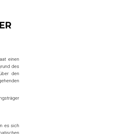
ER
aat einen
fgrund des
 über den
rgehenden
ngsträger
n es sich
tischen