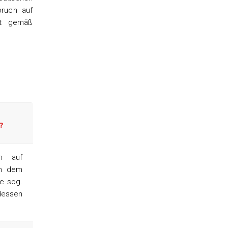
pruch auf
eit gemäß
?
ch auf
in dem
ie sog.
dessen