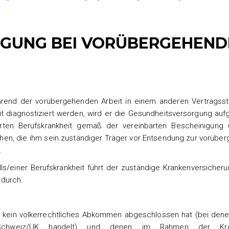
GUNG BEI VORÜBERGEHEND
ährend der vorübergehenden Arbeit in einem anderen Vertragsst
eit diagnostiziert werden, wird er die Gesundheitsversorgung au
ierten Berufskrankheit gemäß der vereinbarten Bescheinigung
en, die ihm sein zuständiger Träger vor Entsendung zur vorübe
.
ls/einer Berufskrankheit führt der zuständige Krankenversicheru
 durch.
n kein völkerrechtliches Abkommen abgeschlossen hat (bei dene
chweiz/UK handelt) und denen im Rahmen der Kroa