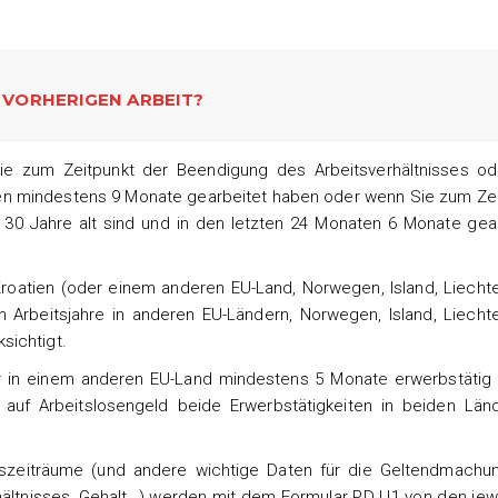
R VORHERIGEN ARBEIT?
ie zum Zeitpunkt der Beendigung des Arbeitsverhältnisses od
aten mindestens 9 Monate gearbeitet haben oder wenn Sie zum Ze
 30 Jahre alt sind und in den letzten 24 Monaten 6 Monate gea
oatien (oder einem anderen EU-Land, Norwegen, Island, Liecht
Arbeitsjahre in anderen EU-Ländern, Norwegen, Island, Liecht
sichtigt.
r in einem anderen EU-Land mindestens 5 Monate erwerbstätig 
auf Arbeitslosengeld beide Erwerbstätigkeiten in beiden Länd
tszeiträume (und andere wichtige Daten für die Geltendmachu
ältnisses, Gehalt…) werden mit dem Formular PD U1 von den jew