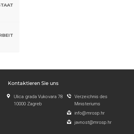
STAAT
RBEIT
Kontaktieren Sie uns
Ulica grada Vukovara 78
Verzeichnis des
10000 Zagreb
Ministeriums
info@mrosp.hr
javnost@mrosp.hr