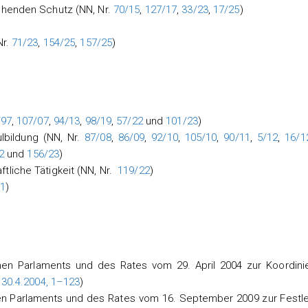
ehenden Schutz (NN, Nr.
70/15
,
127/17
,
33/23
,
17/25
)
Nr.
71/23
,
154/25
,
157/25
)
/97
,
107/07
,
94/13
,
98/19
,
57/22
und
101/23
)
lbildung (NN, Nr.
87/08
,
86/09
,
92/10
,
105/10
,
90/11
,
5/12
,
16/1
2
und
156/23
)
liche Tätigkeit (NN, Nr.
119/22
)
1
)
hen Parlaments und des Rates vom 29. April 2004 zur Koordini
 30.4.2004, 1–123
)
en Parlaments und des Rates vom 16. September 2009 zur Festl