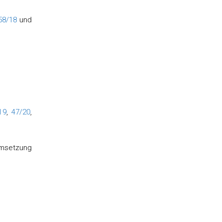
58/18
und
19
,
47/20
,
Umsetzung