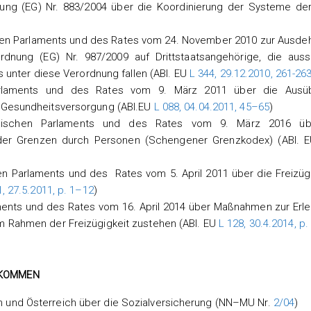
nung (EG) Nr. 883/2004 über die Koordinierung der Systeme der
hen Parlaments und des Rates vom 24. November 2010 zur Ausde
dnung (EG) Nr. 987/2009 auf Drittstaatsangehörige, die aussc
s unter diese Verordnung fallen (ABl. EU
L 344, 29.12.2010, 261-26
Parlaments und des Rates vom 9. März 2011 über die Ausü
n Gesundheitsversorgung (ABl.EU
L 088, 04.04.2011, 45–65
)
päischen Parlaments und des Rates vom 9. März 2016 üb
der Grenzen durch Personen (Schengener Grenzkodex) (ABl. 
n Parlaments und des Rates vom 5. April 2011 über die Freizügi
1, 27.5.2011, p. 1–12
)
ments und des Rates vom 16. April 2014 über Maßnahmen zur Erle
m Rahmen der Freizügigkeit zustehen (ABl. EU
L 128, 30.4.2014, p
BKOMMEN
 und Österreich über die Sozialversicherung (NN–MU Nr.
2/04
)