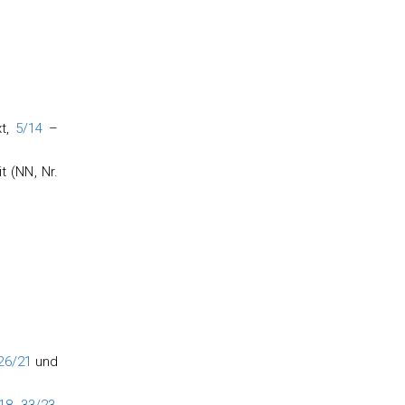
xt,
5/14
–
 (NN, Nr.
26/21
und