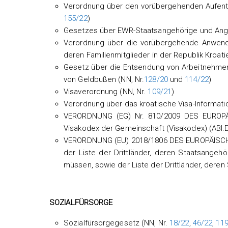
Verordnung über den vorübergehenden Aufenthal
155/22
)
Gesetzes über EWR-Staatsangehörige und Angeh
Verordnung über die vorübergehende Anwendu
deren Familienmitglieder in der Republik Kroati
Gesetz über die Entsendung von Arbeitnehmer
von Geldbußen (NN, Nr.
128/20
und
114/22
)
Visaverordnung (NN, Nr.
109/21
)
Verordnung über das kroatische Visa-Informat
VERORDNUNG (EG) Nr. 810/2009 DES EUROP
Visakodex der Gemeinschaft (Visakodex) (ABl
VERORDNUNG (EU) 2018/1806 DES EUROPÄISCH
der Liste der Drittländer, deren Staatsange
müssen, sowie der Liste der Drittländer, deren
SOZIALFÜRSORGE
Sozialfürsorgegesetz (NN, Nr.
18/22
,
46/22
,
119