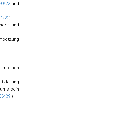
20/22
und
14/22
)
rigen und
Umsetzung
er einen
fstellung
sums sein
03/39
)