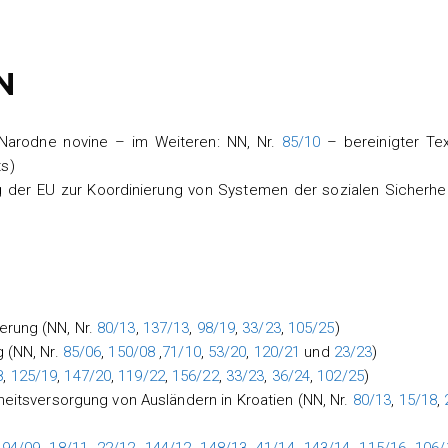
N
 Narodne novine – im Weiteren: NN, Nr.
85/10
– bereinigter Te
s)
der EU zur Koordinierung von Systemen der sozialen Sicherheit
erung (NN, Nr.
80/13
,
137/13
,
98/19
,
33/23
,
105/25
)
g (NN, Nr.
85/06
,
150/08
,
71/10
,
53/20
,
120/21
und
23/23
)
8
,
125/19
,
147/20
,
119/22
,
156/22
,
33/23
,
36/24
,
102/25
)
itsversorgung von Ausländern in Kroatien (NN, Nr.
80/13
,
15/18
,