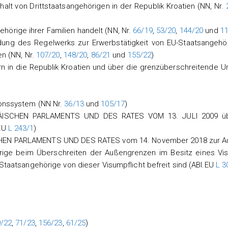
t von Drittstaatsangehörigen in der Republik Kroatien (NN, Nr.
örige ihrer Familien handelt (NN, Nr.
66/19
,
53/20
,
144/20
und
1
ng des Regelwerks zur Erwerbstätigkeit von EU-Staatsangehö
en (NN, Nr.
107/20
,
148/20
,
86/21
und
155/22
)
n in die Republik Kroatien und über die grenzüberschreitende 
ionssystem (NN Nr.
36/13
und
105/17
)
ÄISCHEN PARLAMENTS UND DES RATES VOM 13. JULI 2009 üb
.EU
L 243/1
)
EN PARLAMENTS UND DES RATES vom 14. November 2018 zur Au
hörige beim Überschreiten der Außengrenzen im Besitz eines Vi
 Staatsangehörige von dieser Visumpflicht befreit sind (ABl.EU
L 3
/22
,
71/23
,
156/23
,
61/25
)