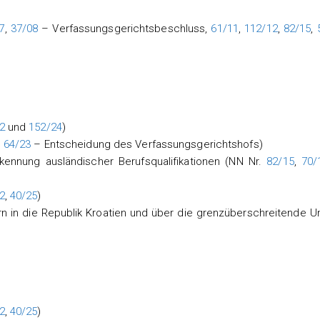
7
,
37/08
– Verfassungsgerichtsbeschluss,
61/11
,
112/12
,
82/15
,
2
und
152/24
)
,
64/23
– Entscheidung des Verfassungsgerichtshofs)
ennung ausländischer Berufsqualifikationen (NN Nr.
82/15
,
70/
2
,
40/25
)
n in die Republik Kroatien und über die grenzüberschreitende 
2
,
40/25
)