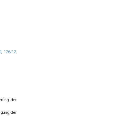
2
,
126/12
,
erung der
egung der