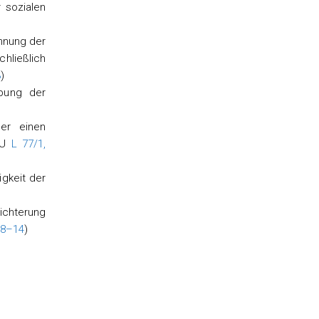
 sozialen
hnung der
hließlich
3
)
bung der
er einen
EU
L 77/1,
gkeit der
ichterung
. 8–14
)