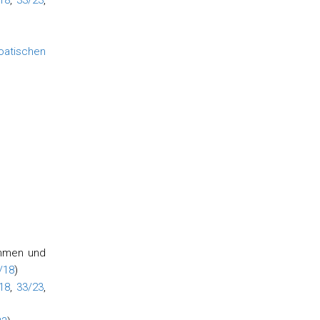
18
,
33/23
,
atischen
ahmen und
/18
)
18
,
33/23
,