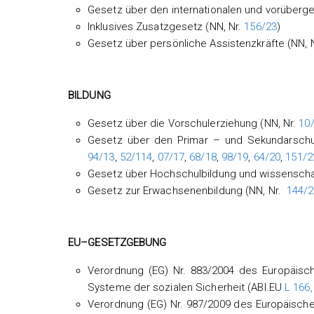
Gesetz über den internationalen und vorüberg
Inklusives Zusatzgesetz (NN, Nr.
156/23
)
Gesetz über persönliche Assistenzkräfte (NN, 
BILDUNG
Gesetz über die Vorschulerziehung (NN, Nr.
10
Gesetz über den Primar – und Sekundarschu
94/13
,
52/114
,
07/17
,
68/18
,
98/19
,
64/20
,
151/2
Gesetz über Hochschulbildung und wissenschaft
Gesetz zur Erwachsenenbildung (NN, Nr.
144/2
EU
–
GESETZGEBUNG
Verordnung (EG) Nr. 883/2004 des Europäisc
Systeme der sozialen Sicherheit (ABl.EU
L 166,
Verordnung (EG) Nr. 987/2009 des Europäisch