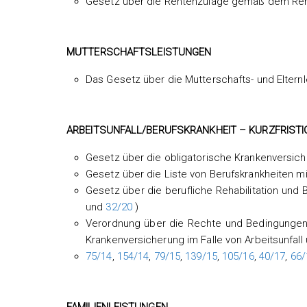
Gesetz über die Rentenzulage gemäß dem Ren
MUTTERSCHAFTSLEISTUNGEN
Das Gesetz über die Mutterschafts- und Eltern
ARBEITSUNFALL/BERUFSKRANKHEIT – KURZFRISTI
Gesetz über die obligatorische Krankenversich
Gesetz über die Liste von Berufskrankheiten m
Gesetz über die berufliche Rehabilitation und
und
32/20
)
Verordnung über die Rechte und Bedingungen
Krankenversicherung im Falle von Arbeitsunfall 
75/14
,
154/14
,
79/15
,
139/15
,
105/16
,
40/17
,
66/