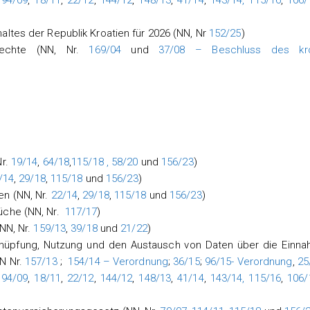
,
94/09
,
18/11
,
22/12
,
144/12
,
148/13
,
41/14
,
143/14,
115/16
,
106/
ltes der Republik Kroatien für 2026 (NN, Nr
152/25
)
echte (NN, Nr.
169/04
und
37/08 – Beschluss des kro
r.
19/14
,
64/18
,
115/18 ,
58/20
und
156/23
)
/14
,
29/18
,
115/18
und
156/23
)
n (NN, Nr.
22/14
,
29/18
,
115/18
und
156/23
)
üche (NN, Nr.
117/17
)
NN, Nr.
159/13
,
39/18
und
21/22
)
rknüpfung, Nutzung und den Austausch von Daten über die Einn
N Nr.
157/13
;
154/14 – Verordnung
;
36/15
;
96/15-
Verordnung
,
25
,
94/09
,
18/11
,
22/12
,
144/12
,
148/13
,
41/14
,
143/14,
115/16
,
106/