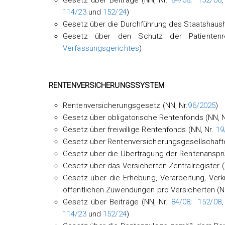
Gesetz über Beiträge (NN, Nr.
84/08;
152/08
114/23
und
152/24
)
Gesetz über die Durchführung des Staatshausha
Gesetz über den Schutz der Patientenr
Verfassungsgerichtes
)
RENTENVERSICHERUNGSSYSTEM
Rentenversicherungsgesetz (NN, Nr.
96/2025
)
Gesetz über obligatorische Rentenfonds (NN, N
Gesetz über freiwillige Rentenfonds (NN, Nr.
19
Gesetz über Rentenversicherungsgesellschafte
Gesetz über die Übertragung der Rentenanspr
Gesetz über das Versicherten-Zentralregister (
Gesetz über die Erhebung, Verarbeitung, Ve
öffentlichen Zuwendungen pro Versicherten (N
Gesetz über Beiträge (NN, Nr.
84/08;
152/08
114/23
und
152/24
)