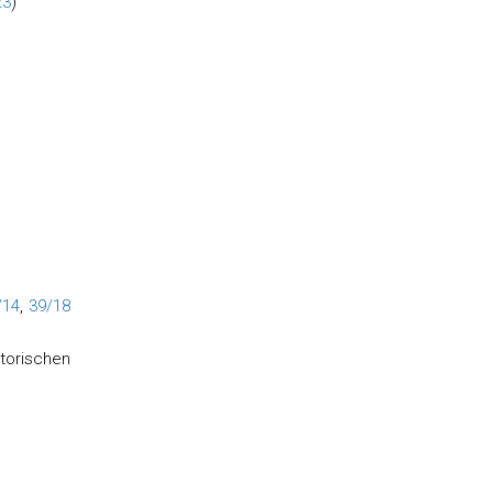
23
)
/14
,
39/18
torischen