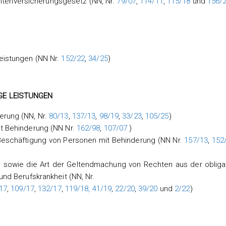
tenversicherungsgesetz (NN, Nr.
79/07
,
114/11
,
115/18
und
156/
leistungen (NN Nr.
152/22
,
34/25
)
GE LEISTUNGEN
erung (NN, Nr.
80/13
,
137/13
,
98/19
,
33/23
,
105/25
)
it Behinderung (NN Nr.
162/98
,
107/07
)
 Beschäftigung von Personen mit Behinderung (NN Nr.
157/13
,
152
 sowie die Art der Geltendmachung von Rechten aus der obliga
und Berufskrankheit (NN, Nr.
17
,
109/17
,
132/17
,
119/18,
41/19
,
22/20
,
39/20
und
2/22
)