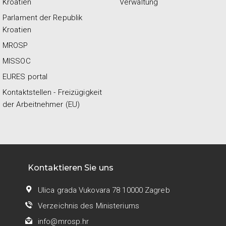
Kroatien
Verwaltung
Parlament der Republik
Kroatien
MROSP
MISSOC
EURES portal
Kontaktstellen - Freizügigkeit
der Arbeitnehmer (EU)
Kontaktieren Sie uns
Ulica grada Vukovara 78 10000 Zagreb
Verzeichnis des Ministeriums
info@mrosp.hr