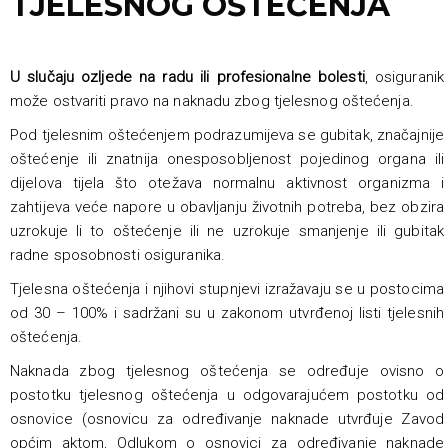
TJELESNOG OŠTEĆENJA
U slučaju ozljede na radu ili profesionalne bolesti
, osiguranik
može ostvariti pravo na naknadu zbog tjelesnog oštećenja.
Pod tjelesnim oštećenjem podrazumijeva se gubitak, značajnije
oštećenje ili znatnija onesposobljenost pojedinog organa ili
dijelova tijela što otežava normalnu aktivnost organizma i
zahtijeva veće napore u obavljanju životnih potreba, bez obzira
uzrokuje li to oštećenje ili ne uzrokuje smanjenje ili gubitak
radne sposobnosti osiguranika.
Tjelesna oštećenja i njihovi stupnjevi izražavaju se u postocima
od 30 – 100% i sadržani su u zakonom utvrđenoj listi tjelesnih
oštećenja.
Naknada zbog tjelesnog oštećenja se određuje ovisno o
postotku tjelesnog oštećenja u odgovarajućem postotku od
osnovice (osnovicu za određivanje naknade utvrđuje Zavod
općim aktom, Odlukom o osnovici za određivanje naknade