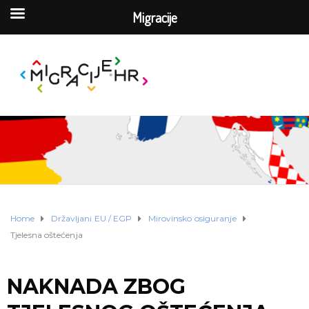
Migracije
Home
Državljani EU / EGP
Mirovinsko osiguranje
Tjelesna oštećenja
NAKNADA ZBOG