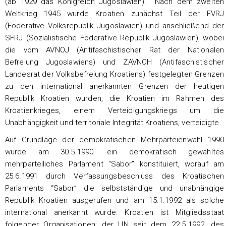
(ab 1929 das Königreich Jugoslawien). Nach dem zweiten
Weltkrieg 1945 wurde Kroatien zunächst Teil der FVRJ
(Föderative Volksrepublik Jugoslawien) und anschließend der
SFRJ (Sozialistische Föderative Republik Jugoslawien), wobei
die vom AVNOJ (Antifaschistischer Rat der Nationalen
Befreiung Jugoslawiens) und ZAVNOH (Antifaschistischer
Landesrat der Volksbefreiung Kroatiens) festgelegten Grenzen
zu den international anerkannten Grenzen der heutigen
Republik Kroatien wurden, die Kroatien im Rahmen des
Kroatienkrieges, einem Verteidigungskriegs um die
Unabhängigkeit und territoriale Integrität Kroatiens, verteidigte.
Auf Grundlage der demokratischen Mehrparteienwahl 1990
wurde am 30.5.1990. ein demokratisch gewähltes
mehrparteiliches Parlament “Sabor” konstituiert, worauf am
25.6.1991 durch Verfassungsbeschluss des Kroatischen
Parlaments “Sabor” die selbstständige und unabhängige
Republik Kroatien ausgerufen und am 15.1.1992 als solche
international anerkannt wurde. Kroatien ist Mitgliedsstaat
folgender Organisationen: der UN seit dem 22.5.1992, des