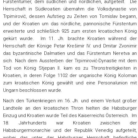
Fürstentümer, dem südlichen und nördlichen, aufgeteilt. Die
Herrschaft in Südkroatien übernahm die Volksdynastie von
Trpimirović, dessen Aufstieg zu Zeiten von Tomislav begann,
und der Kroatien um das nördliche, pannonische Fürstentum
erweiterte und schließlich 925 zum ersten kroatischen König
gekürt wurde. Im 11. Jh. brachte Kroatien während der
Herrschaft der Könige Petar Krešimir IV. und Dmitar Zvonimir
das byzantinische Dalmatien und das Fürstentum Neretva an
sich. Nach dem Aussterben der Trpimirović-Dynastie mit dem
Tod von König Stjepan II. kam es zu Thronstreitigkeiten in
Kroatien, in deren Folge 1102 der ungarische König Koloman
zum kroatischen König gewählt und eine Personalunion mit
Ungarn beschlossen wurde.
Nach den Türkenkriegen im 16. Jh. und einem Verlust großer
Landteile an den kroatischen Thron hielten die Habsburger
Einzug und Kroatien wurde Teil des Kaiserreichs Österreich. Im
18. Jahrhunderts war Kroatien zwischen der
Habsburgermonarchie und der Republik Venedig aufgeteilt,
wobei das unter der Habsburger Herrschaft befindliche