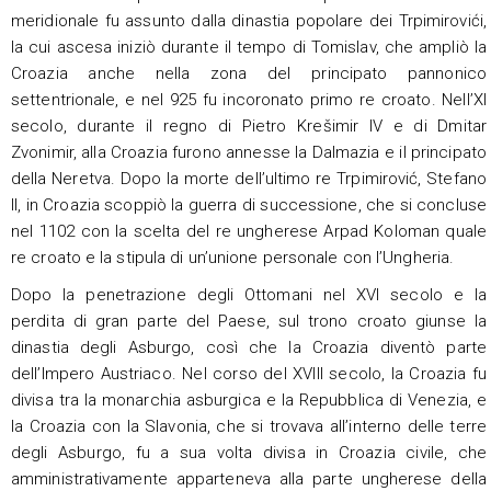
meridionale fu assunto dalla dinastia popolare dei Trpimirovići,
la cui ascesa iniziò durante il tempo di Tomislav, che ampliò la
Croazia anche nella zona del principato pannonico
settentrionale, e nel 925 fu incoronato primo re croato. Nell’XI
secolo, durante il regno di Pietro Krešimir IV e di Dmitar
Zvonimir, alla Croazia furono annesse la Dalmazia e il principato
della Neretva. Dopo la morte dell’ultimo re Trpimirović, Stefano
II, in Croazia scoppiò la guerra di successione, che si concluse
nel 1102 con la scelta del re ungherese Arpad Koloman quale
re croato e la stipula di un’unione personale con l’Ungheria.
Dopo la penetrazione degli Ottomani nel XVI secolo e la
perdita di gran parte del Paese, sul trono croato giunse la
dinastia degli Asburgo, così che la Croazia diventò parte
dell’Impero Austriaco. Nel corso del XVIII secolo, la Croazia fu
divisa tra la monarchia asburgica e la Repubblica di Venezia, e
la Croazia con la Slavonia, che si trovava all’interno delle terre
degli Asburgo, fu a sua volta divisa in Croazia civile, che
amministrativamente apparteneva alla parte ungherese della