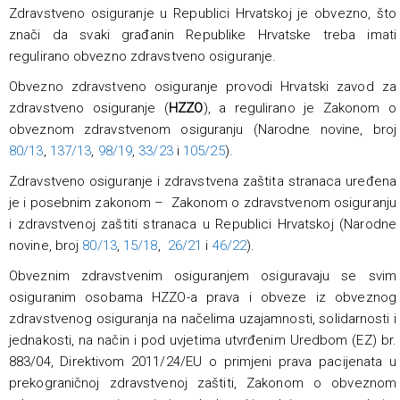
Zdravstveno osiguranje u Republici Hrvatskoj je obvezno, što
znači da svaki građanin Republike Hrvatske treba imati
regulirano obvezno zdravstveno osiguranje.
Obvezno zdravstveno osiguranje provodi Hrvatski zavod za
zdravstveno osiguranje (
HZZO
), a regulirano je Zakonom o
obveznom zdravstvenom osiguranju (Narodne novine, broj
80/13
,
137/13
,
98/19
,
33/23
i
105/25
).
Zdravstveno osiguranje i zdravstvena zaštita stranaca uređena
je i posebnim zakonom – Zakonom o zdravstvenom osiguranju
i zdravstvenoj zaštiti stranaca u Republici Hrvatskoj (Narodne
novine, broj
80/13
,
15/18
,
26/21
i
46/22
).
Obveznim zdravstvenim osiguranjem osiguravaju se svim
osiguranim osobama HZZO-a prava i obveze iz obveznog
zdravstvenog osiguranja na načelima uzajamnosti, solidarnosti i
jednakosti, na način i pod uvjetima utvrđenim Uredbom (EZ) br.
883/04, Direktivom 2011/24/EU o primjeni prava pacijenata u
prekograničnoj zdravstvenoj zaštiti, Zakonom o obveznom