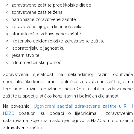
zdravstvene zaštite predškolske djece
zdravstvene zaštite žena
patronažne zdravstvene zaštite
zdravstvene njege u kući bolesnika
stomatološke zdravstvene zaštite
higijensko-epidemiološke zdravstvene zaštite
laboratorijsku dijagnostiku
ljekarništvo te
hitnu medicinsku pomoć.
Zdravstvena djelatnost na sekundarnoj razini obuhvaća
specijalističko-konzilijarnu i bolničku zdravstvenu zaštitu, a na
tercijarnoj razini obavljanje najsloženijih oblika zdravstvene
zaštite iz specijalističko-konzilijarnih i bolničkih djelatnosti.
Na poveznici:
Ugovoreni sadržaji zdravstvene zaštite u RH |
HZZO
dostupni su podaci o liječnicima i zdravstvenim
ustanovama koje imaju sklopljen ugovor s HZZO-om o pružanju
zdravstvene zaštite.