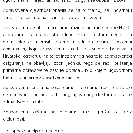
ugovorima, ali na jednak način kao i osigurane osobe HZZO-a.
Zdravstvena djelatnost obavlja se na primarnoj, sekundarnoj i
tercijarnoj razini te na razini zdravstvenih zavoda.
Zdravstvenu zaštitu na primarnoj razini osigurane osobe HZZO-
a ostvaruju na osnovi slobodnog izbora doktora medicine i
stomatologije, u pravilu, prema mjestu stanovanja. Inozemni
osiguranici, koji zdravstvenu zaštitu za vrijeme boravka u
Hrvatskoj ostvaruju na teret inozemnog nositelja zdravstvenog
osiguranja, ne obavljaju izbor liječnika, nego se, radi korištenja
primarne zdravstvene zaštite obraćaju bilo kojem ugovornom
liječniku primarne zdravstvene zaštite.
Zdravstvena zaštita na sekundarnoj i tercijarnoj razini ostvaruje
se osnovom uputnice izabranog ugovornog doktora primarne
zdravstvene zaštite.
Zdravstvena zaštita na primarnoj razini pruža se kroz
djelatnosti:
opće/obiteljske medicine