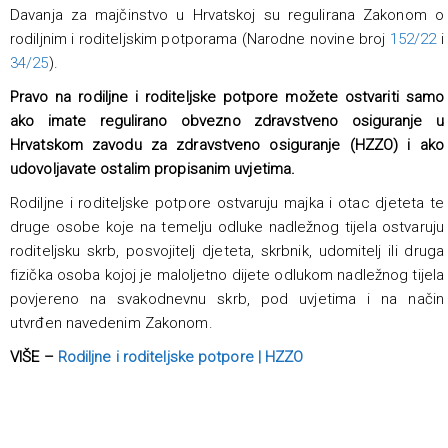
Davanja za majčinstvo u Hrvatskoj su regulirana Zakonom o
rodiljnim i roditeljskim potporama (Narodne novine broj
152/22
i
34/25
).
Pravo na rodiljne i roditeljske potpore možete ostvariti samo
ako imate regulirano obvezno zdravstveno osiguranje u
Hrvatskom zavodu za zdravstveno osiguranje (HZZO) i ako
udovoljavate ostalim propisanim uvjetima.
Rodiljne i roditeljske potpore ostvaruju majka i otac djeteta te
druge osobe koje na temelju odluke nadležnog tijela ostvaruju
roditeljsku skrb, posvojitelj djeteta, skrbnik, udomitelj ili druga
fizička osoba kojoj je maloljetno dijete odlukom nadležnog tijela
povjereno na svakodnevnu skrb, pod uvjetima i na način
utvrđen navedenim Zakonom.
VIŠE –
Rodiljne i roditeljske potpore | HZZO