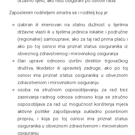
državno tijelo, ako nisu osigurani po osnovi rada
Zaposlenim roditeljem smatra se i roditelj koji je:
izabran ili imenovan na stalnu dužnost u tijelima
državne vlasti ili u tijelima jedinica lokalne i područne
(regionalne) samouprave, ako za taj rad prima plaću i
ako po toj osnovi ima priznat status osiguranika iz
obveznog zdravstvenog i mirovinskog osiguranja
član uprave odnosno izvršni direktor trgovačkog
društva, likvidator ili upravitelj zadruge, ako po toj
osnovi ima priznat status osiguranika u obveznom
zdravstvenom i mirovinskom osiguranju
osoba na stručnom osposobljavanju za rad bez
zasnivanja radnog odnosa odnosno koja se stručno
osposobljava za rad uz mogućnost korištenja mjera
aktivne politike zapošljavanja sukladno posebnom
propisu, i koja po toj osnovi ima priznat status
osiguranika u obveznom zdravstvenom i mirovinskom
osiguranju