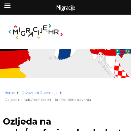
Migracije
Home
Državljani 3. zemalja
Ozljede na radu/prof. bolest – kratkoročna davanja
Ozljeda na