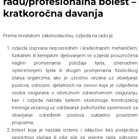
radu/profesionalna bolest –
kratkoročna davanja
Prema hrvatskom zakonodavstvu, ozljeda na radu je:
ozljeda izazvana neposrednim i kratkotrajnim mehaničkim,
fizikalnim ili kemijskim djelovanjem te ozljeda prouzročena
naglim promjenama položaja tijela, iznenadnim
opterećenjem tijela ili drugim promjenama fiziološkog
stanja organizma, ako je uzročno vezana uz obavljanje
poslova, odnosno djelatnosti na osnovi koje je ozlijeđena
osoba osigurana u obveznom zdravstvenom osiguranju,
kao i ozljeda nastala tijekom obveznoga kondicijskog
treninga vezanog uz održavanje psihofizičke spremnosti za
obavljanje određenih poslova, sukladno posebnim
propisima,
bolest koja je nastala izravno i isključivo kao posljedica
nesretnog slučaja ili više sile za vrijeme rada, odnosno