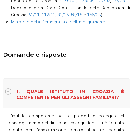
Repubblica di Croazia n.
94/01
,
138/06
,
107/07
,
37/08
–
Decisione della Corte Costituzionale della Repubblica di
Croazia,
61/11
,
112/12
,
82/15
,
58/18
e
156/23
)
Ministero della Demografia e dell’Immigrazione
Domande e risposte
1. QUALE ISTITUTO IN CROAZIA È
COMPETENTE PER GLI ASSEGNI FAMILIARI?
L’istituto competente per le procedure collegate al
conseguimento del diritto agli assegni familiari è l’Istituto
croato per l’assicurazione pensionistica (di seguito