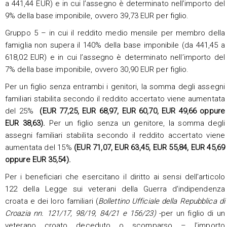
a 441,44 EUR) e in cui l’assegno è determinato nell’importo del
9% della base imponibile, ovvero 39,73 EUR per figlio.
Gruppo 5 – in cui il reddito medio mensile per membro della
famiglia non supera il 140% della base imponibile (da 441,45 a
618,02 EUR) e in cui l’assegno è determinato nell’importo del
7% della base imponibile, ovvero 30,90 EUR per figlio.
Per un figlio senza entrambi i genitori, la somma degli assegni
familiari stabilita secondo il reddito accertato viene aumentata
del 25%
(EUR 77,25, EUR 68,97, EUR 60,70, EUR 49,66 oppure
EUR 38,63).
Per un figlio senza un genitore, la somma degli
assegni familiari stabilita secondo il reddito accertato viene
aumentata del 15%
(EUR 71,07, EUR 63,45, EUR 55,84, EUR 45,69
oppure EUR 35,54).
Per i beneficiari che esercitano il diritto ai sensi dell’articolo
122 della Legge sui veterani della Guerra d’indipendenza
croata e dei loro familiari (
Bollettino Ufficiale della Repubblica di
Croazia nn. 121/17, 98/19, 84/21 e 156/23)
-per un figlio di un
veterano croato deceduto o scomparso – l’importo