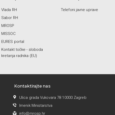
Vlada RH
Telefoni javne uprave
Sabor RH
MROSP
MISSOC
EURES portal
Kontakt točke - sloboda
kretanja radnika (EU)
Kontaktirajte nas
Ulica grada Vukovara 78 10000 Zagreb
Imenik Ministarstva
info@mrosp.hr