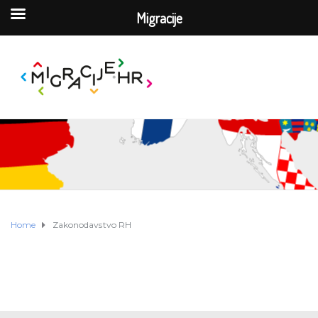
Migracije
Home
Zakonodavstvo RH