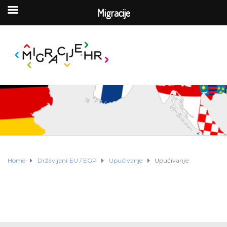
Migracije
Home
Državljani EU / EGP
Upućivanje
Upućivanje