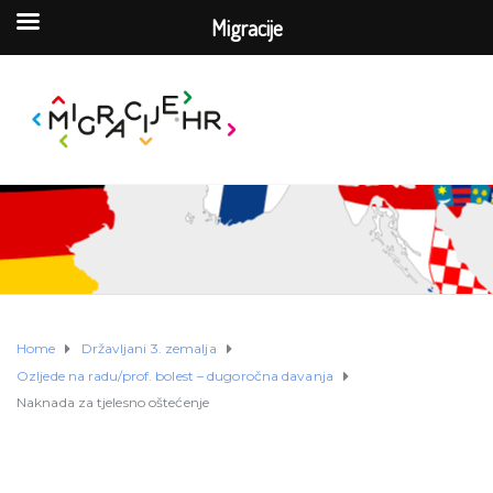
Migracije
Home
Državljani 3. zemalja
Ozljede na radu/prof. bolest – dugoročna davanja
Naknada za tjelesno oštećenje