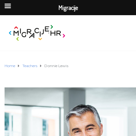
Migracije
Home
Teachers
Donnie Lewis